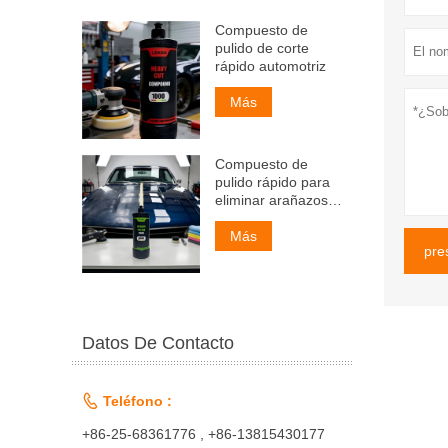
Compuesto de
pulido de corte
rápido automotriz
Más
Compuesto de
pulido rápido para
eliminar arañazos
de arena
Más
pre
Datos De Contacto

Teléfono :
+86-25-68361776 , +86-13815430177