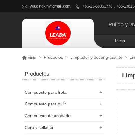

youqingkin@gmail.com
+86-25-68361776 , +86-1381

Pulido y l
Inicio

>
Productos
>
Limpiador y desengrasante
>
Li
Inicio
Productos
Limp
+
Compuesto para frotar
+
Compuesto para pulir
+
Compuesto de acabado
+
Cera y sellador