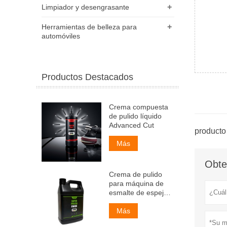
+
Limpiador y desengrasante
+
Herramientas de belleza para
automóviles
Productos Destacados
Crema compuesta
de pulido líquido
Advanced Cut
producto 
Más
Obte
Crema de pulido
para máquina de
esmalte de espejos
automotrices
Más