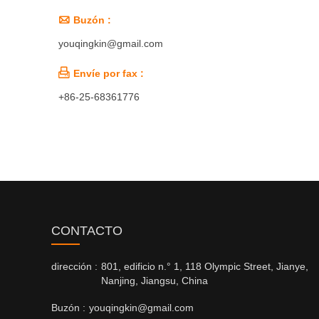

Buzón :
youqingkin@gmail.com

Envíe por fax :
+86-25-68361776
CONTACTO
dirección :
801, edificio n.° 1, 118 Olympic Street, Jianye,
Nanjing, Jiangsu, China
Buzón :
youqingkin@gmail.com