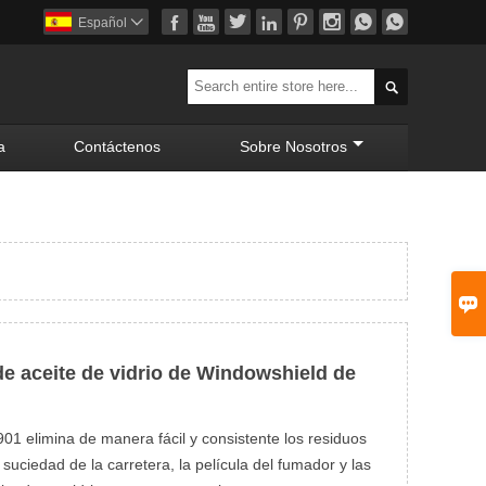








Español


a
Contáctenos
Sobre Nosotros

de aceite de vidrio de Windowshield de
901 elimina de manera fácil y consistente los residuos
a suciedad de la carretera, la película del fumador y las