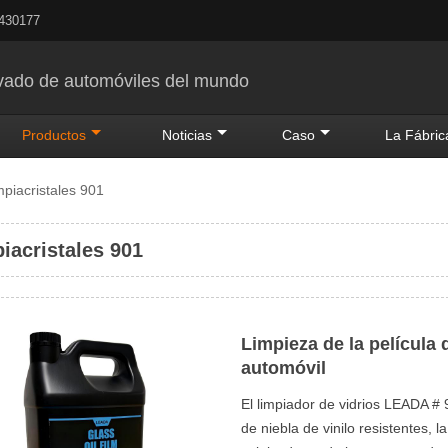
5430177
avado de automóviles del mundo
Productos
Noticias
Caso
La Fábric
mpiacristales 901
iacristales 901
Limpieza de la película 
automóvil
El limpiador de vidrios LEADA # 
de niebla de vinilo resistentes, l