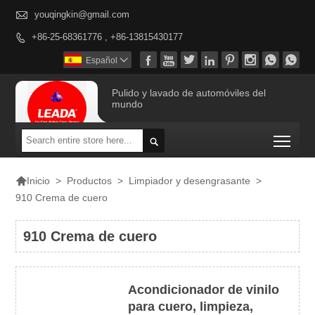

youqingkin@gmail.com
+86-25-68361776 , +86-13815430177









Español

Pulido y lavado de automóviles del
mundo
Togg


>
Productos
>
Limpiador y desengrasante
>
Inicio
910 Crema de cuero
910 Crema de cuero
Acondicionador de vinilo
para cuero, limpieza,